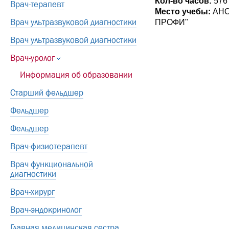
Кол-во часов:
576
Врач-терапевт
Место учебы:
АНО
Врач ультразвуковой диагностики
ПРОФИ"
Врач ультразвуковой диагностики
Врач-уролог
Информация об образовании
Старший фельдшер
Фельдшер
Фельдшер
Врач-физиотерапевт
Врач функциональной
диагностики
Врач-хирург
Врач-эндокринолог
Главная медицинская сестра