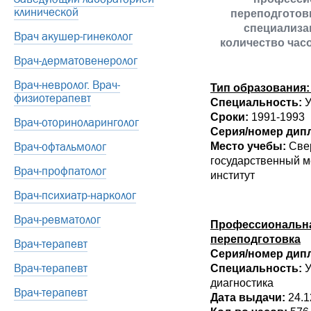
клинической
переподготов
специализац
Врач акушер-гинеколог
количество час
Врач-дерматовенеролог
Врач-невролог. Врач-
Тип образования:
физиотерапевт
Специальность:
У
Сроки:
1991-1993
Врач-оториноларинголог
Серия/номер дип
Врач-офтальмолог
Место учебы:
Све
государственный 
Врач-профпатолог
институт
Врач-психиатр-нарколог
Врач-ревматолог
Профессиональн
переподготовка
Врач-терапевт
Серия/номер дип
Врач-терапевт
Специальность:
У
диагностика
Врач-терапевт
Дата выдачи:
24.1