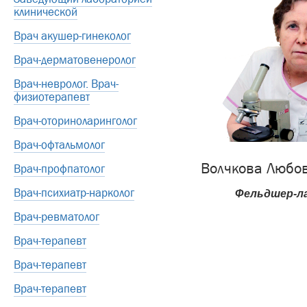
клинической
Врач акушер-гинеколог
Врач-дерматовенеролог
Врач-невролог. Врач-
физиотерапевт
Врач-оториноларинголог
Врач-офтальмолог
Волчкова Любо
Врач-профпатолог
Врач-психиатр-нарколог
Фельдшер-л
Врач-ревматолог
Врач-терапевт
Врач-терапевт
Врач-терапевт