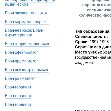
клинической
переподготов
специализац
Врач акушер-гинеколог
количество час
Врач-дерматовенеролог
Врач-невролог. Врач-
Тип образования:
физиотерапевт
Специальность:
Т
Сроки:
1997-1998
Врач-оториноларинголог
Серия/номер дип
Врач-офтальмолог
Место учебы:
Ура
государственная м
Врач-профпатолог
академия
Врач-психиатр-нарколог
Врач-ревматолог
Врач-терапевт
Врач-терапевт
Врач-терапевт