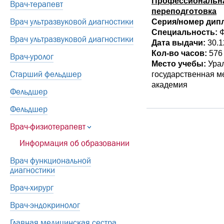
Профессиональн
Врач-терапевт
переподготовка
Врач ультразвуковой диагностики
Серия/номер дип
Специальность:
Ф
Врач ультразвуковой диагностики
Дата выдачи:
30.1
Кол-во часов:
576
Врач-уролог
Место учебы:
Урал
Старший фельдшер
государственная м
академия
Фельдшер
Фельдшер
Врач-физиотерапевт
Информация об образовании
Врач функциональной
диагностики
Врач-хирург
Врач-эндокринолог
Главная медицинская сестра