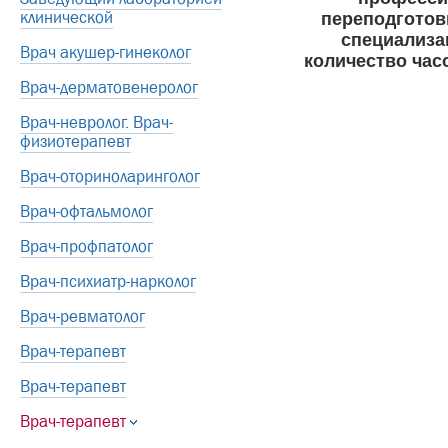
клинической
переподгото
специализац
Врач акушер-гинеколог
количество час
Врач-дерматовенеролог
Врач-невролог. Врач-
физиотерапевт
Врач-оториноларинголог
Врач-офтальмолог
Врач-профпатолог
Врач-психиатр-нарколог
Врач-ревматолог
Врач-терапевт
Врач-терапевт
Врач-терапевт