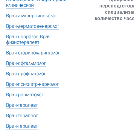
клинической
переподготов
специализац
Врач акушер-гинеколог
количество час
Врач-дерматовенеролог
Врач-невролог. Врач-
физиотерапевт
Врач-оториноларинголог
Врач-офтальмолог
Врач-профпатолог
Врач-психиатр-нарколог
Врач-ревматолог
Врач-терапевт
Врач-терапевт
Врач-терапевт